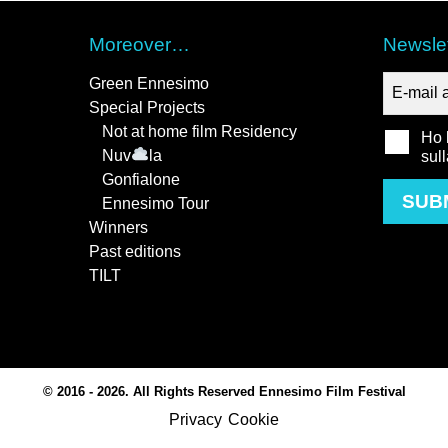
Moreover…
Newslet
Green Ennesimo
Special Projects
Not at home film Residency
Ho l
Nuv
la
sul
Gonfialone
SUB
Ennesimo Tour
Winners
Past editions
TILT
© 2016 - 2026. All Rights Reserved Ennesimo Film Festival
Privacy
Cookie