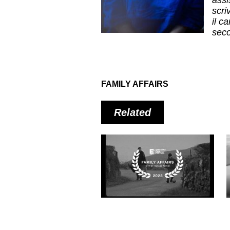
scri
il c
seco
FAMILY AFFAIRS
Related