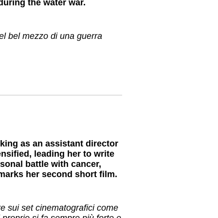
 during the water war.
el bel mezzo di una guerra
ing as an assistant director
ensified, leading her to write
rsonal battle with cancer,
marks her second short film.
are sui set cinematografici come
 proprio si fa sempre più forte e