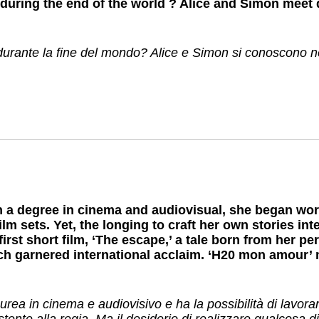
ve during the end of the world ? Alice and Simon meet
urante la fine del mondo? Alice e Simon si conoscono n
 a degree in cinema and audiovisual, she began work
ilm sets. Yet, the longing to craft her own stories int
first short film, ‘The escape,’ a tale born from her pe
ch garnered international acclaim. ‘H20 mon amour’ 
aurea in cinema e audiovisivo e ha la possibilità di lavor
stente alla regia. Ma il desiderio di realizzare qualcosa di