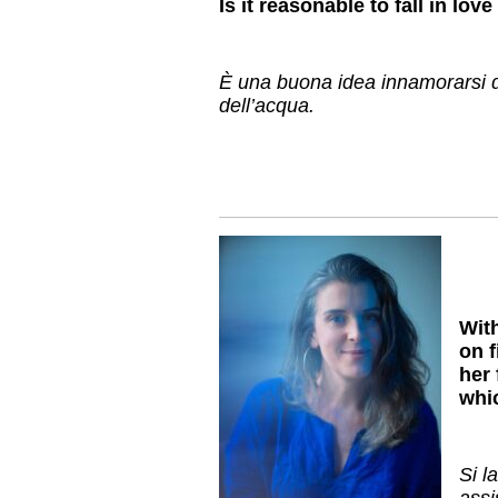
Is it reasonable to fall in lo
È una buona idea innamorarsi d
dell’acqua.
With
on f
her 
whi
Si l
assi