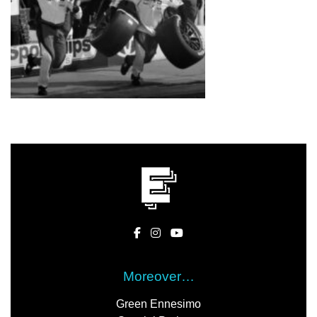
Moreover…
Green Ennesimo