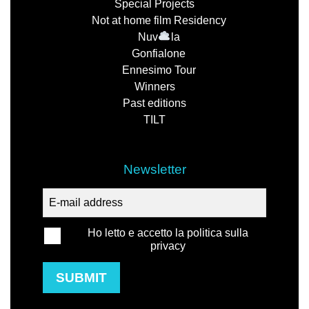
Special Projects
Not at home film Residency
Nuv
la
Gonfialone
Ennesimo Tour
Winners
Past editions
TILT
Newsletter
Ho letto e accetto la politica sulla
privacy
SUBMIT