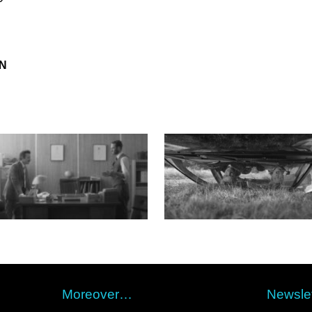
ON
Moreover…
Newslet