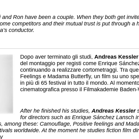
ri and Ron have been a couple. When they both get invited
ome competitors and their mutual trust is put through a 
ra’s conductor.
Dopo aver terminato gli studi,
Andreas Kessler
del montaggio per registi come Enrique Sánchez
continuando a realizzare cortometraggi. Tra que
Feelings e Madama Butterfly, un film su uno spet
in più di 65 festival in tutto il mondo. Al momen
cinematografica presso il Filmakademie Baden
After he finished his studies,
Andreas Kessler
s
for directors such as Enrique Sánchez Lansch i
ms, among these: Camouflage, Positive feelings and Madam
ivals worldwide. At the moment he studies fiction film d
y