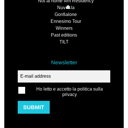
Not at home film Residency
Nuv
la
Gonfialone
Ennesimo Tour
Winners
Past editions
TILT
Newsletter
Ho letto e accetto la politica sulla
privacy
SUBMIT