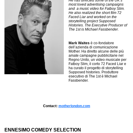
He has directed some of the UK’s
most loved advertising campaigns
and a music video for Fatboy Slim.
He also realized the short film 72
Faced Liar and worked on the
storytelling project Supposed
Histories. The Executive Producer of
The 1st is Michael Fassbender.
Mark Waites
è co-fondatore
dell’azienda di comunicazione
Mother. Ha diretto alcune delle più
amate campagne pubblicitarie nel
Regno Unito, un video musicale per
Fatboy Slim, il corto 72 Faced Liar e
ha curato il progetto di storytelling
Supposed histories. Produttore
esecutivo di The 1st è Michael
Fassbender.
Contact:
motherlondon.com
ENNESIMO COMEDY SELECTION