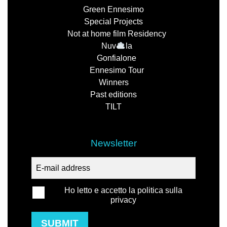
Green Ennesimo
Special Projects
Not at home film Residency
Nuv
la
Gonfialone
Ennesimo Tour
Winners
Past editions
TILT
Newsletter
Ho letto e accetto la politica sulla
privacy
SUBMIT