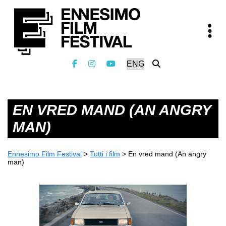
EN VRED MAND (AN ANGRY
MAN)
Ennesimo Film Festival
>
Tutti i film
>
En vred mand (An angry
man)