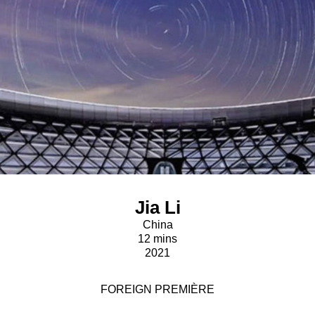
Jia Li
China
12 mins
2021
FOREIGN PREMIÈRE