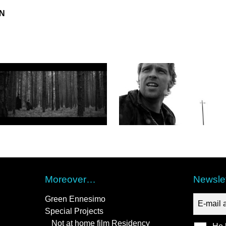
ON
Moreover…
Newslet
Green Ennesimo
Special Projects
Not at home film Residency