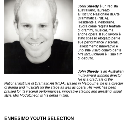
John Sheedy
è un regista
australiano, laureato
all’Istituto Nazionale di Arte
Drammatica (NIDA).
Residente a Melbourne,
lavora come regista teatrale
di drammi, musical, ma
anche opera. Il suo lavoro è
stato spesso elogiato per le
sue performance viscerali,
l’allestimento innovativo e
uno stile visivo coinvolgente.
Mrs McCutcheon
è il suo film
di debutto.
John Sheedy
is an Australian
multi-award winning director.
He is a graduate of the
National Institute of Dramatic Art (NIDA). Based in Melbourne, he is a director
of drama and musicals for the stage as well as opera. His work has been
praised for its visceral performances, innovative staging and arresting visual
style. Mrs McCutcheon is his debut in film.
ENNESIMO YOUTH SELECTION