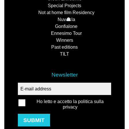
Special Projects
Not at home film Residency
Nuv
la
Gonfialone
Ennesimo Tour
Winners
Past editions
TILT
Newsletter
Ho letto e accetto la politica sulla
privacy
SUBMIT