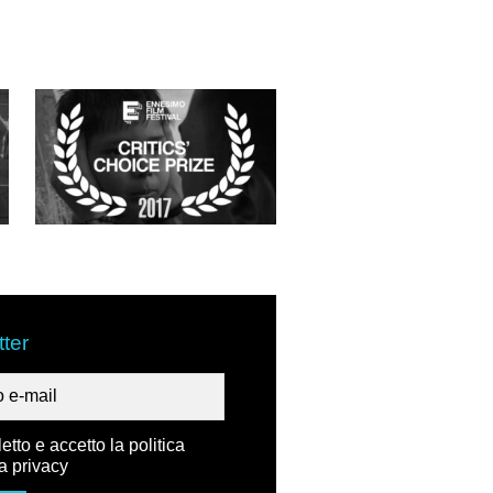
ter
etto e accetto la politica
la privacy