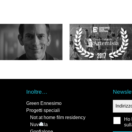
Inoltre…
Newslet
Green Ennesimo
Progetti speciali
Not at home film residency
Ho l
Nuv
la
sul
Gonfialone