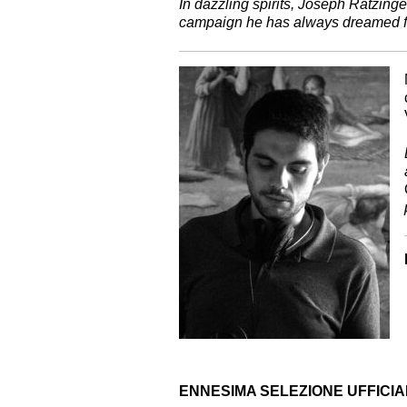
In dazzling spirits, Joseph Ratzing
campaign he has always dreamed f
ENNESIMA SELEZIONE UFFICIA