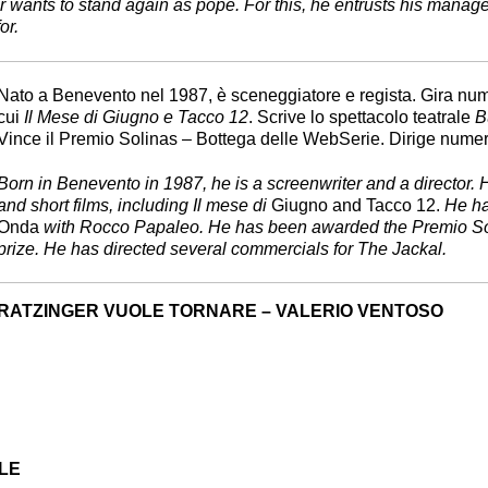
er wants to stand again as pope. For this, he entrusts his manag
or.
Nato a Benevento nel 1987, è sceneggiatore e regista. Gira nume
cui
Il Mese di Giugno e Tacco 12
. Scrive lo spettacolo teatrale
B
Vince il Premio Solinas – Bottega delle WebSerie. Dirige nume
Born in Benevento in 1987, he is a screenwriter and a director. 
and short films, including Il mese di
Giugno and Tacco 12.
He has
Onda
with Rocco Papaleo. He has been awarded the Premio So
prize. He has directed several commercials for The Jackal.
RATZINGER VUOLE TORNARE – VALERIO VENTOSO
LE