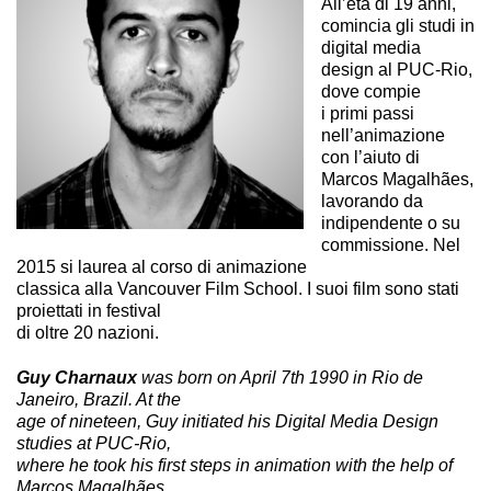
All’età di 19 anni,
comincia gli studi in
digital media
design al PUC-Rio,
dove compie
i primi passi
nell’animazione
con l’aiuto di
Marcos Magalhães,
lavorando da
indipendente o su
commissione. Nel
2015 si laurea al corso di animazione
classica alla Vancouver Film School. I suoi film sono stati
proiettati in festival
di oltre 20 nazioni.
Guy Charnaux
was born on April 7th 1990 in Rio de
Janeiro, Brazil. At the
age of nineteen, Guy initiated his Digital Media Design
studies at PUC-Rio,
where he took his first steps in animation with the help of
Marcos Magalhães,