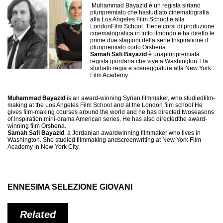
Muhammad Bayazid è un regista siriano
pluripremiato che hastudiato cinematografia
alla Los Angeles Film School e alla
LondonFilm School. Tiene corsi di produzione
cinematografica in tutto ilmondo e ha diretto le
prime due stagioni della serie Inspiratione il
pluripremiato corto Orshena.
Samah Safi Bayazid
è unapluripremiata
regista giordana che vive a Washington. Ha
studiato regia e sceneggiatura alla New York
Film Academy.
Muhammad Bayazid
is an award-winning Syrian filmmaker, who studiedfilm-
making at the Los Angeles Film School and at the London film school.He
gives film-making courses around the world and he has directed twoseasons
of Inspiration mini-drama American series. He has also directedthe award-
winning film Orshena.
Samah Safi Bayazid
, a Jordanian awardwinning filmmaker who lives in
Washington. She studied filmmaking andscreenwriting at New York Film
Academy in New York City.
ENNESIMA SELEZIONE GIOVANI
Related