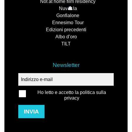
Not at home film residency
Nuv
la
Gonfialone
Ennesimo Tour
Edizioni precedenti
Albo d’oro
TILT
Newsletter
Ho letto e accetto la politica sulla
privacy
INVIA