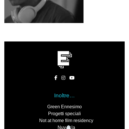
Inoltre…
Green Ennesimo
Progetti speciali
Not at home film residency
Nuv
la