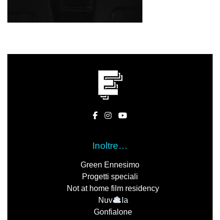
Inoltre…
Green Ennesimo
Progetti speciali
Not at home film residency
Nuv
la
Gonfialone