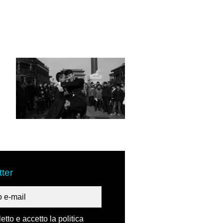
ter
etto e accetto la politica