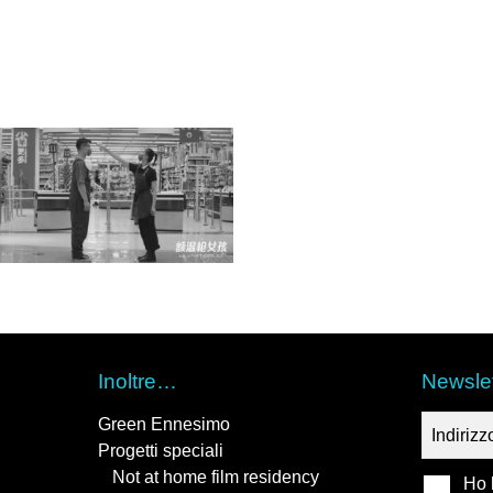
Inoltre…
Newslet
Green Ennesimo
Progetti speciali
Not at home film residency
Ho l