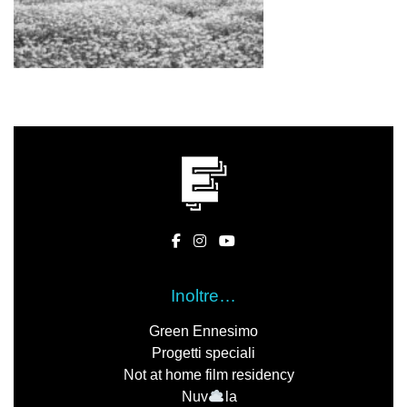
Inoltre…
Green Ennesimo
Progetti speciali
Not at home film residency
Nuv
la