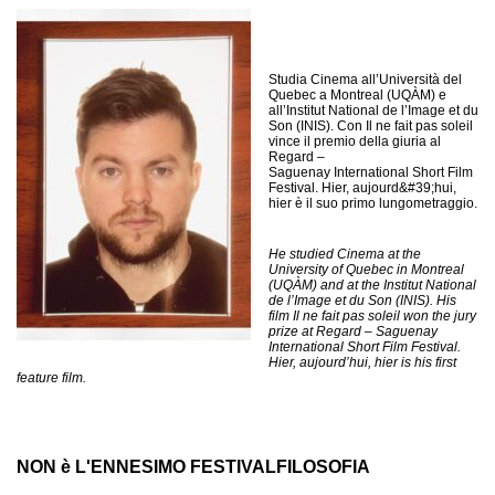
Studia Cinema all’Università del
Quebec a Montreal (UQÀM) e
all’Institut National de l’Image et du
Son (INIS). Con Il ne fait pas soleil
vince il premio della giuria al
Regard –
Saguenay International Short Film
Festival. Hier, aujourd&#39;hui,
hier è il suo primo lungometraggio.
He studied Cinema at the
University of Quebec in Montreal
(UQÀM) and at the Institut National
de l’Image et du Son (INIS). His
film Il ne fait pas soleil won the jury
prize at Regard – Saguenay
International Short Film Festival.
Hier, aujourd’hui, hier is his first
feature film.
NON è L'ENNESIMO FESTIVALFILOSOFIA