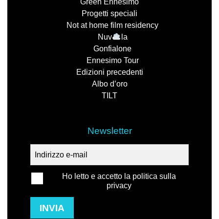
Green Ennesimo
Progetti speciali
Not at home film residency
Nuv
la
Gonfialone
Ennesimo Tour
Edizioni precedenti
Albo d’oro
TILT
Newsletter
Ho letto e accetto la politica sulla
privacy
INVIA