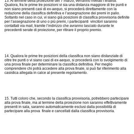
13. Al termine della proiezione del 7 marzo, verranno rivelati i finalisti.
Qualora, fra le prime tre posizioni vi sia una distanza maggiore di tre punti e
non siano presenti casi di ex-aequo, si procederà direttamente con la
redazione della classifica definitiva e l’assegnazione dei premi in palio.
Soltanto nel caso in cui, vi siano già posizioni di classifica provvisoria definite
per l’assegnazione di uno o più premi, i partecipanti vincitori saranno
contattati via mail, tramite l’indirizzo che avranno lasciato durante le
precedenti serate di proiezione, per ritirare il proprio premio.
14. Qualora le prime tre posizioni della classifica non siano distanziate di
oltre tre punti o vi siano casi di ex-aequo, si procederà con lo svolgimento di
una prova finale per determinare la classifica definitiva. Per meglio
comprendere chi potrà accedere alla prova finale, si può far riferimento alla
casistica allegata in calce al presente regolamento.
15. Tutti coloro che, secondo la classifica provvisoria, potrebbero partecipare
alla prova finale, ma al termine della proiezione non saranno effettivamente
presenti in sala, saranno automaticamente esclusi dalla possibilità di
partecipare alla prova finale e cancellati dalla classifica provvisoria.