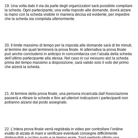
19. Una volta dato il via da parte degli organizzatori sarà possibile compilare
la scheda. Ogni partecipante, una volta risposto alle domande, dovrà alzare
la mano con la scheda visibile in maniera decisa ed evidente, per impedire
che la scheda sia compilata ulteriormente.
20. Il limite massimo di tempo per la risposta alle domande sarà di tre minuti,
al termine dei quali terminerà la prova finale. In alternativa la prova finale
può anche concludersi in anticipo in concomitanza con l’alzata della scheda
dell’ultimo partecipante alla stessa. Nel caso in cui nessuno alzi la scheda
prima del tempo massimo a disposizione, sarà valido solo il voto del primo
che alzerà la scheda.
21. Al termine della prova finale, una persona incaricata dall’Associazione
passerà a ritirare le schede e fino ad ulteriori indicazioni i partecipanti non
potranno alzarsi dal posto assegnato.
22. L’intera prova finale verrà registrata in video per controllare l’ordine
esatto di alzata di mani e verificare eventuali consegne difficilmente
distinguibili a occhio nudo e in tempo reale. Sarà pertanto stilata una