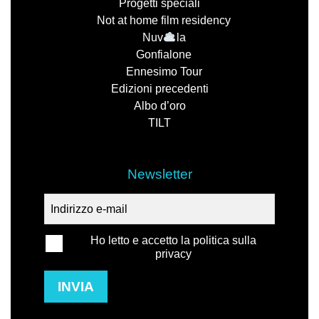
Progetti speciali
Not at home film residency
Nuv
la
Gonfialone
Ennesimo Tour
Edizioni precedenti
Albo d’oro
TILT
Newsletter
Ho letto e accetto la politica sulla
privacy
INVIA