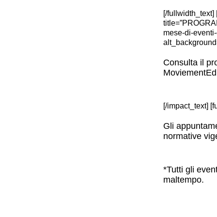
[/fullwidth_text
title=”PROGRAMM
mese-di-eventi-d
alt_background=”
Consulta il p
MoviementEdit
[/impact_text] [
Gli appuntame
normative vige
*Tutti gli eve
maltempo.