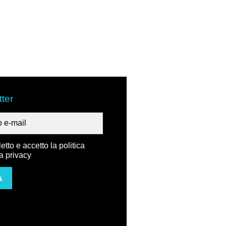
ter
etto e accetto la politica
la privacy
A