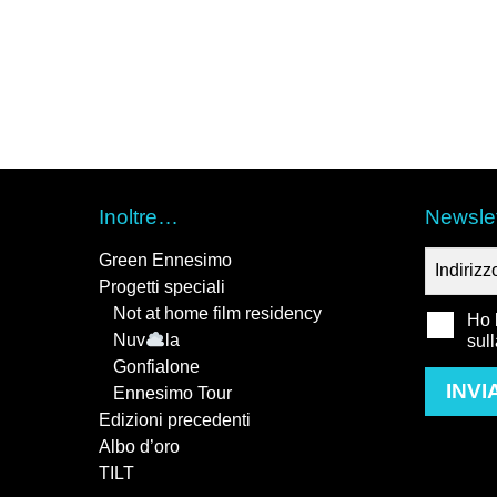
Inoltre…
Newslet
Green Ennesimo
Progetti speciali
Not at home film residency
Ho l
Nuv
la
sul
Gonfialone
INVI
Ennesimo Tour
Edizioni precedenti
Albo d’oro
TILT