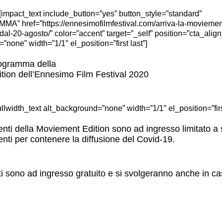
] [impact_text include_button=”yes” button_style=”standard”
A” href=”https://ennesimofilmfestival.com/arriva-la-moviement
al-20-agosto/” color=”accent” target=”_self” position=”cta_align
none” width=”1/1″ el_position=”first last”]
rogramma della
ion dell’Ennesimo Film Festival 2020
fullwidth_text alt_background=”none” width=”1/1″ el_position=”first
nti della Moviement Edition sono ad ingresso limitato a 
nti per contenere la diffusione del Covid-19.
nti sono ad ingresso gratuito e si svolgeranno anche in ca