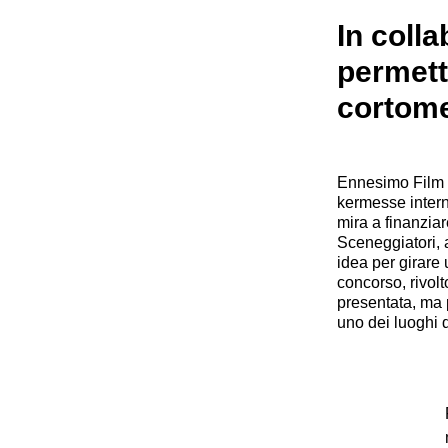
In coll
permett
cortome
Ennesimo Film 
kermesse intern
mira a finanzia
Sceneggiatori, a
idea per girare
concorso, rivol
presentata, ma 
uno dei luoghi 