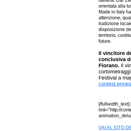
italiana.
Dal 198
orientata alla t
Made in Italy h
attenzione, qual
tradizione local
disposizione del
territorio, cost
future.
Il vincitore 
conclusiva de
Fiorano
.
Il vi
cortometraggi
Festival a ma
contest.ennes
[/fullwidth_tex
link=”http://con
animation_delay=
VAI AL SITO 