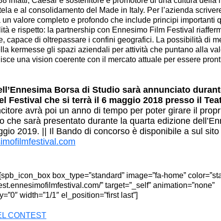
8 infatti, Caesar è sostenitore e promotore di una cultura della 
utela e al consolidamento del Made in Italy. Per l’azienda scriver
a un valore completo e profondo che include principi importanti 
ità e rispetto:
la partnership con Ennesimo Film Festival riafferm
e, capace di oltrepassare i confini geografici
. La possibilità di m
la kermesse gli spazi aziendali per attività che puntano alla va
ituisce una vision coerente con il mercato attuale per essere pronti
dell’Ennesima Borsa di Studio sarà annunciato durant
l Festival che si terrà il
6 maggio 2018 presso il Teat
ncitore avrà poi un anno di tempo per poter girare il propr
o che sarà presentato durante la quarta edizione dell’E
ggio 2019. ||
Il Bando di concorso è disponibile a sul sito
imofilmfestival.com
t] [spb_icon_box box_type=”standard” image=”fa-home” color=”st
test.ennesimofilmfestival.com/” target=”_self” animation=”none”
”0″ width=”1/1″ el_position=”first last”]
DEL CONTEST