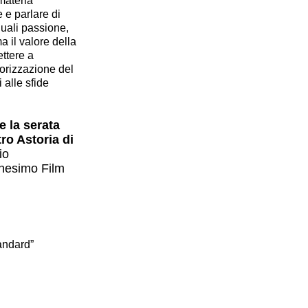
materia
e e parlare di
quali passione,
a il valore della
ettere a
lorizzazione del
 alle sfide
e la serata
ro Astoria di
io
nnesimo Film
andard”