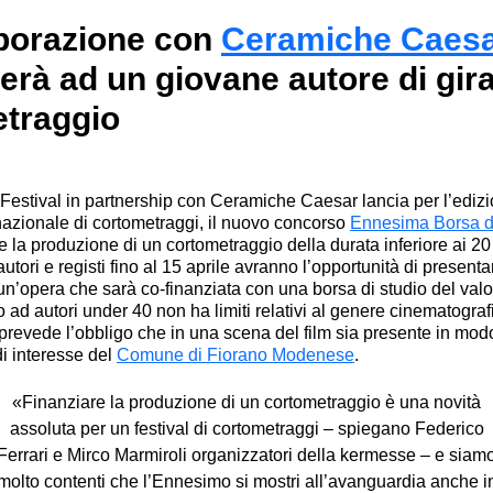
aborazione con
Ceramiche Caes
erà ad un giovane autore di gir
traggio
Festival
in partnership con
Ceramiche Caesar
lancia per l’ediz
azionale di cortometraggi, il nuovo concorso
Ennesima Borsa d
re la
produzione di un cortometraggio
della durata inferiore ai 20
utori e registi
fino al 15 aprile
avranno l’opportunità di presenta
 un’opera che sarà co-finanziata con
una borsa di studio del val
to ad
autori under 40
non ha limiti relativi al genere cinematograf
prevede l’
obbligo che in una scena del film sia presente in mod
di interesse del
Comune di Fiorano Modenese
.
«Finanziare la produzione di un cortometraggio è una novità
assoluta per un festival di cortometraggi –
spiegano Federico
Ferrari e Mirco Marmiroli organizzatori della kermesse
– e siam
molto contenti che l’Ennesimo si mostri all’avanguardia anche i