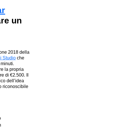
ar
are un
ione 2018 della
i Studio
che
 minuti.
re la propria
ore di €2.500
. Il
ico dell’idea
o riconoscibile
o
n