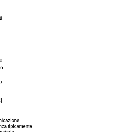
i
lo
to
a
]
unicazione
nza tipicamente