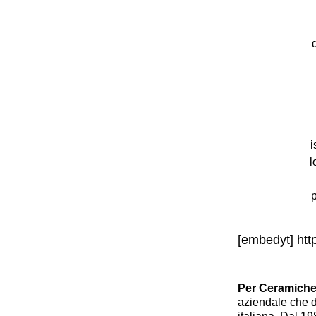
i
l
[embedyt] ht
Per
Ceramiche
aziendale
che 