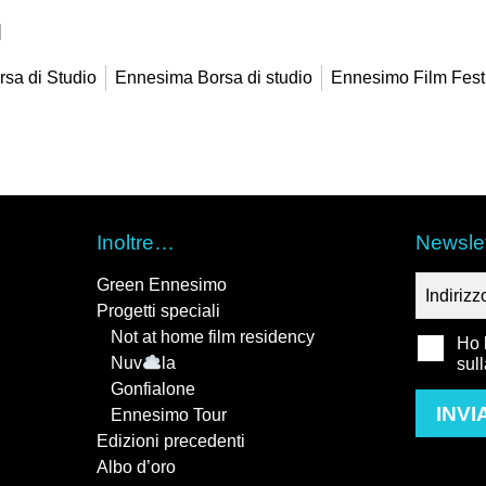
]
rsa di Studio
Ennesima Borsa di studio
Ennesimo Film Fest
Inoltre…
Newslet
Green Ennesimo
Progetti speciali
Not at home film residency
Ho l
Nuv
la
sul
Gonfialone
INVI
Ennesimo Tour
Edizioni precedenti
Albo d’oro