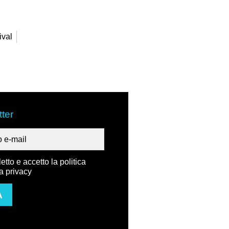
ival
ter
etto e accetto la politica
la privacy
A