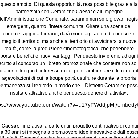
questo ambito. Di questa opportunità, resa possibile grazie alla
partnership con Ceramiche Caesar e all’impegno
dell’Amministrazione Comunale, saranno non solo giovani regist
emergenti, quanto l’intera comunità.
Girare una scena del
cortometraggio a Fiorano, darà modo agli autori di conoscere
meglio il territorio, ma anche al territorio di avvicinarsi a nuove
realtà, come la produzione cinematografica
, che potrebbero
portare benefici e nuovi vantaggi. Per questo invieremo ad ogni
scritto al concorso un libretto promozionale che conterrà non so
ocation e luoghi di interesse in cui poter ambientare il film, quan
agevolazioni di cui la troupe potrà usufruire durante la propria
permanenza sul territorio in modo che il Distretto Ceramico poss
risultare attrattivo anche per questo genere di attività».
tps://www.youtube.com/watch?v=q17yFWddjpM[/embedyt
 Caesar
,
l’iniziativa fa parte di un p
rogetto continuativo di com
da 30 anni si impegna a
promuovere idee innovative e dall’esse