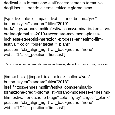
dedicati alla formazione e all’accreditamento formativo
degli iscritti unendo cinema, critica e giornalismo
[/spb_text_block] [impact_text include_button=”yes”
button_style=”standard” title=”2019″
href=”https://ennesimofilmfestival.com/seminario-formativo-
ordine-giornalisti-2019-raccontare-movimenti-piazza-
inchieste-stereotipi-narrazioni-processi-ennesimo-film-
festival/” color=”blue” target=”_blank”
position=”cta_align_right” alt_background=”none”
width=”1/1″ el_position=”first last”]
Raccontare i movimenti di piazza: inchieste, stereotipi, narrazioni, processi
[/impact_text] [impact_text include_button=”yes”
button_style=”standard” title=”2018″
href=”https://ennesimofilmfestival.com/seminario-
formazione-crediti-giornalisti-fiorano-modenese-ennesimo-
film-festival-fondazione-biagi/” color=”grey” target=”_blank”
position=”cta_align_right” alt_background=”none”
width=”1/1″ el_position=”first last”]