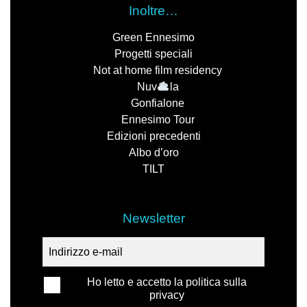
Inoltre…
Green Ennesimo
Progetti speciali
Not at home film residency
Nuv
la
Gonfialone
Ennesimo Tour
Edizioni precedenti
Albo d’oro
TILT
Newsletter
Ho letto e accetto la politica sulla
privacy