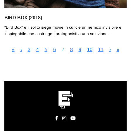
BIRD BOX (2018)
“Bird Box” è il solito siege movie in cui c’è un nemico invisibile e
inspiegabile che costringe i protagonisti a una soluzione ...
«
‹
3
4
5
6
7
8
9
10
11
›
»