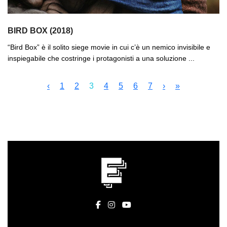
BIRD BOX (2018)
“Bird Box” è il solito siege movie in cui c’è un nemico invisibile e
inspiegabile che costringe i protagonisti a una soluzione ...
‹
1
2
3
4
5
6
7
›
»