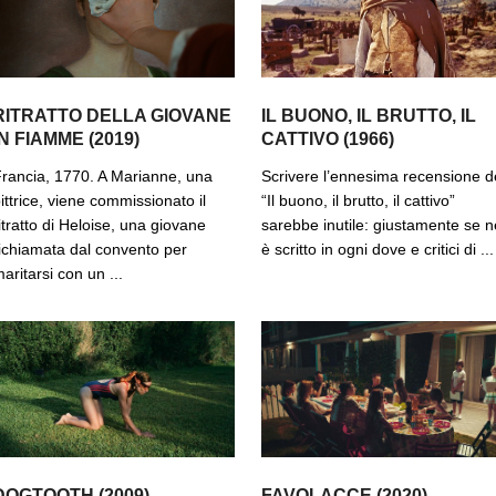
RITRATTO DELLA GIOVANE
IL BUONO, IL BRUTTO, IL
IN FIAMME (2019)
CATTIVO (1966)
rancia, 1770. A Marianne, una
Scrivere l’ennesima recensione d
ittrice, viene commissionato il
“Il buono, il brutto, il cattivo”
itratto di Heloise, una giovane
sarebbe inutile: giustamente se n
ichiamata dal convento per
è scritto in ogni dove e critici di ...
aritarsi con un ...
DOGTOOTH (2009)
FAVOLACCE (2020)