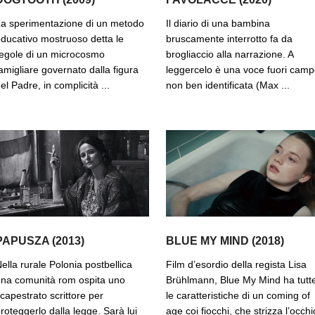
a sperimentazione di un metodo
Il diario di una bambina
ducativo mostruoso detta le
bruscamente interrotto fa da
egole di un microcosmo
brogliaccio alla narrazione. A
amigliare governato dalla figura
leggercelo è una voce fuori cam
el Padre, in complicità ...
non ben identificata (Max ...
PAPUSZA (2013)
BLUE MY MIND (2018)
ella rurale Polonia postbellica
Film d’esordio della regista Lisa
na comunità rom ospita uno
Brühlmann, Blue My Mind ha tutt
capestrato scrittore per
le caratteristiche di un coming of
roteggerlo dalla legge. Sarà lui
age coi fiocchi, che strizza l’occhi