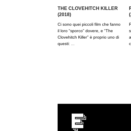
THE CLOVEHITCH KILLER
(2018)
Ci sono quei piccoli film che fanno
P
il loro “sporco” dovere, e “The
s
Clovehitch Killer” è proprio uno di
a
questi: ...
c