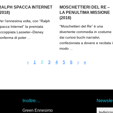
RALPH SPACCA INTERNET
MOSCHETTIERI DEL RE –
(2018)
LA PENULTIMA MISSIONE
(2018)
er l’ennesima volta, con “Ralph
“Moschettieri del Re” è una
pacca Internet” la premiata
divertente commedia in costume
ccoppiata Lasseter–Disney
dai curiosi buchi narrativi,
onferma di poter ...
confezionata a dovere e recitata 
modo ...
‹
1
2
3
4
5
6
›
»
Inoltre…
Newslet
Green Ennesimo