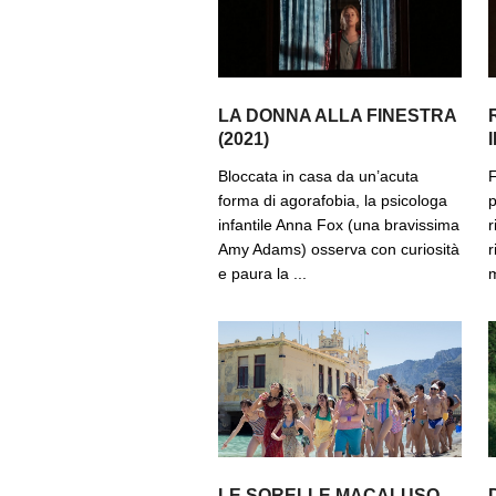
LA DONNA ALLA FINESTRA
(2021)
Bloccata in casa da un’acuta
F
forma di agorafobia, la psicologa
p
infantile Anna Fox (una bravissima
r
Amy Adams) osserva con curiosità
r
e paura la ...
m
LE SORELLE MACALUSO