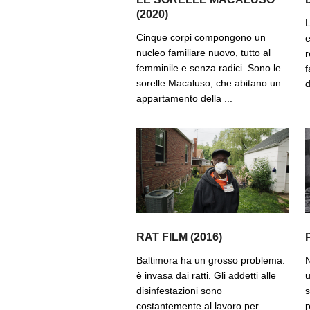
(2020)
L
Cinque corpi compongono un
e
nucleo familiare nuovo, tutto al
r
femminile e senza radici. Sono le
f
sorelle Macaluso, che abitano un
d
appartamento della ...
RAT FILM (2016)
Baltimora ha un grosso problema:
N
è invasa dai ratti. Gli addetti alle
u
disinfestazioni sono
s
costantemente al lavoro per
p