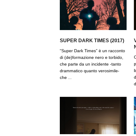
SUPER DARK TIMES (2017)
“Super Dark Times” è un racconto
C
di (de)formazione nero e torbido,
p
che parte da un incidente -tanto
b
drammatico quanto verosimile-
d
che ...
d