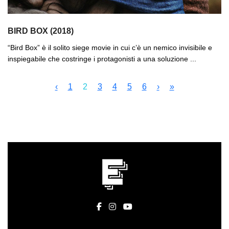
BIRD BOX (2018)
“Bird Box” è il solito siege movie in cui c’è un nemico invisibile e
inspiegabile che costringe i protagonisti a una soluzione ...
‹
1
2
3
4
5
6
›
»