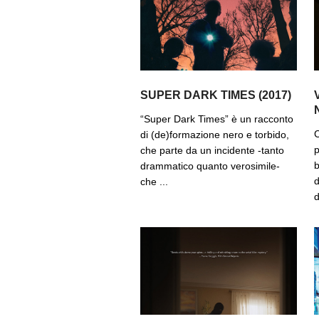
SUPER DARK TIMES (2017)
“Super Dark Times” è un racconto
C
di (de)formazione nero e torbido,
p
che parte da un incidente -tanto
b
drammatico quanto verosimile-
d
che ...
d