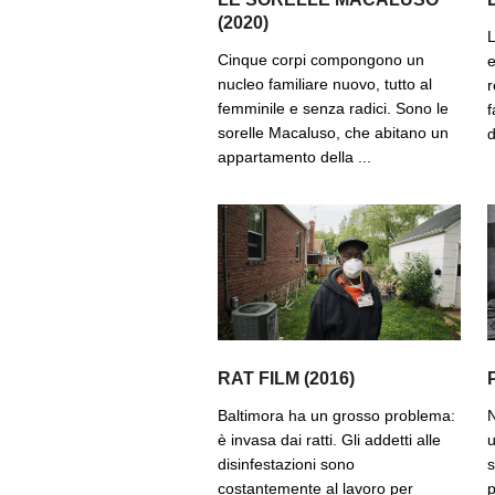
(2020)
L
Cinque corpi compongono un
e
nucleo familiare nuovo, tutto al
r
femminile e senza radici. Sono le
f
sorelle Macaluso, che abitano un
d
appartamento della ...
RAT FILM (2016)
Baltimora ha un grosso problema:
N
è invasa dai ratti. Gli addetti alle
u
disinfestazioni sono
s
costantemente al lavoro per
p