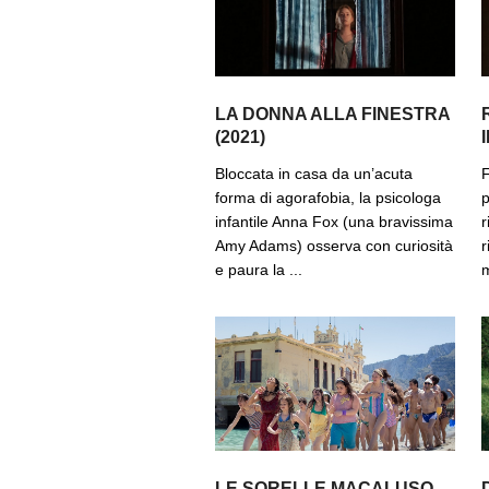
LA DONNA ALLA FINESTRA
(2021)
Bloccata in casa da un’acuta
F
forma di agorafobia, la psicologa
p
infantile Anna Fox (una bravissima
r
Amy Adams) osserva con curiosità
r
e paura la ...
m
LE SORELLE MACALUSO