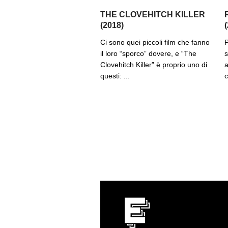
THE CLOVEHITCH KILLER
(2018)
Ci sono quei piccoli film che fanno
P
il loro “sporco” dovere, e “The
s
Clovehitch Killer” è proprio uno di
a
questi: ...
c