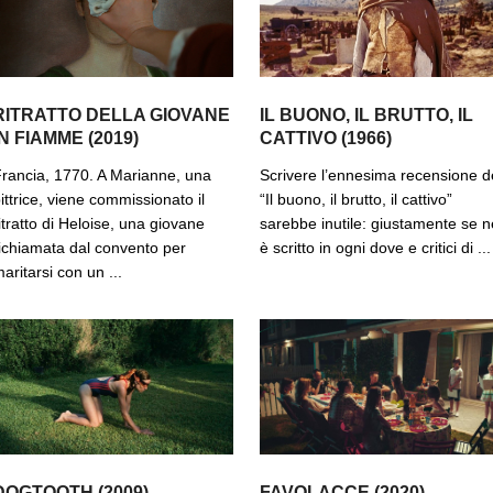
RITRATTO DELLA GIOVANE
IL BUONO, IL BRUTTO, IL
IN FIAMME (2019)
CATTIVO (1966)
rancia, 1770. A Marianne, una
Scrivere l’ennesima recensione d
ittrice, viene commissionato il
“Il buono, il brutto, il cattivo”
itratto di Heloise, una giovane
sarebbe inutile: giustamente se n
ichiamata dal convento per
è scritto in ogni dove e critici di ...
aritarsi con un ...
DOGTOOTH (2009)
FAVOLACCE (2020)