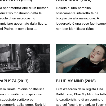
a sperimentazione di un metodo
Il diario di una bambina
ducativo mostruoso detta le
bruscamente interrotto fa da
egole di un microcosmo
brogliaccio alla narrazione. A
amigliare governato dalla figura
leggercelo è una voce fuori cam
el Padre, in complicità ...
non ben identificata (Max ...
PAPUSZA (2013)
BLUE MY MIND (2018)
ella rurale Polonia postbellica
Film d’esordio della regista Lisa
na comunità rom ospita uno
Brühlmann, Blue My Mind ha tutt
capestrato scrittore per
le caratteristiche di un coming of
roteggerlo dalla legge. Sarà lui
age coi fiocchi, che strizza l’occhi