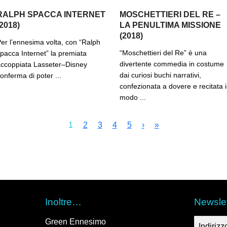
RALPH SPACCA INTERNET
MOSCHETTIERI DEL RE –
(2018)
LA PENULTIMA MISSIONE
(2018)
er l’ennesima volta, con “Ralph
“Moschettieri del Re” è una
pacca Internet” la premiata
divertente commedia in costume
ccoppiata Lasseter–Disney
dai curiosi buchi narrativi,
onferma di poter ...
confezionata a dovere e recitata 
modo ...
1
2
3
4
5
›
»
Inoltre…
Newslet
Green Ennesimo