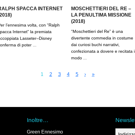
RALPH SPACCA INTERNET
MOSCHETTIERI DEL RE –
(2018)
LA PENULTIMA MISSIONE
(2018)
er l’ennesima volta, con “Ralph
“Moschettieri del Re” è una
pacca Internet” la premiata
divertente commedia in costume
ccoppiata Lasseter–Disney
dai curiosi buchi narrativi,
onferma di poter ...
confezionata a dovere e recitata 
modo ...
1
2
3
4
5
›
»
Inoltre…
Newslet
Green Ennesimo