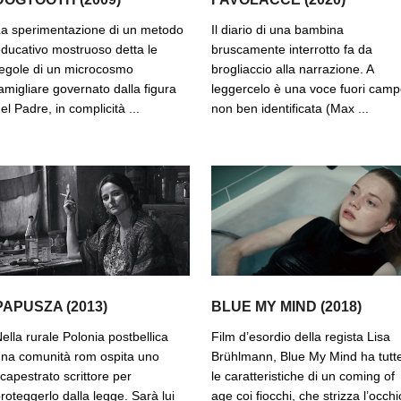
a sperimentazione di un metodo
Il diario di una bambina
ducativo mostruoso detta le
bruscamente interrotto fa da
egole di un microcosmo
brogliaccio alla narrazione. A
amigliare governato dalla figura
leggercelo è una voce fuori cam
el Padre, in complicità ...
non ben identificata (Max ...
PAPUSZA (2013)
BLUE MY MIND (2018)
ella rurale Polonia postbellica
Film d’esordio della regista Lisa
na comunità rom ospita uno
Brühlmann, Blue My Mind ha tutt
capestrato scrittore per
le caratteristiche di un coming of
roteggerlo dalla legge. Sarà lui
age coi fiocchi, che strizza l’occhi