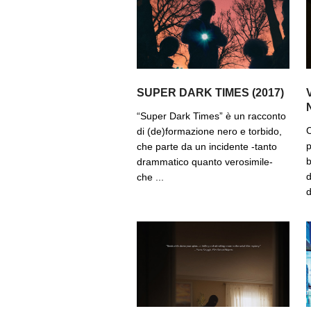
SUPER DARK TIMES (2017)
“Super Dark Times” è un racconto
C
di (de)formazione nero e torbido,
p
che parte da un incidente -tanto
b
drammatico quanto verosimile-
d
che ...
d