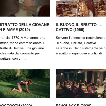
RITRATTO DELLA GIOVANE
IL BUONO, IL BRUTTO, IL
IN FIAMME (2019)
CATTIVO (1966)
rancia, 1770. A Marianne, una
Scrivere l’ennesima recensione d
ittrice, viene commissionato il
“Il buono, il brutto, il cattivo”
itratto di Heloise, una giovane
sarebbe inutile: giustamente se n
ichiamata dal convento per
è scritto in ogni dove e critici di ...
aritarsi con un ...
DOGTOOTH (2009)
FAVOLACCE (2020)