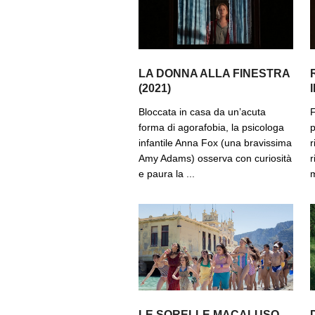
LA DONNA ALLA FINESTRA
(2021)
Bloccata in casa da un’acuta
F
forma di agorafobia, la psicologa
p
infantile Anna Fox (una bravissima
r
Amy Adams) osserva con curiosità
r
e paura la ...
m
LE SORELLE MACALUSO