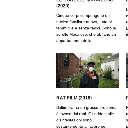
(2020)
L
Cinque corpi compongono un
e
nucleo familiare nuovo, tutto al
r
femminile e senza radici. Sono le
f
sorelle Macaluso, che abitano un
d
appartamento della ...
RAT FILM (2016)
Baltimora ha un grosso problema:
N
è invasa dai ratti. Gli addetti alle
u
disinfestazioni sono
s
costantemente al lavoro per
p