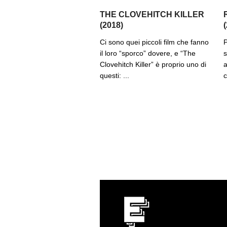
THE CLOVEHITCH KILLER
(2018)
Ci sono quei piccoli film che fanno
P
il loro “sporco” dovere, e “The
s
Clovehitch Killer” è proprio uno di
a
questi: ...
c