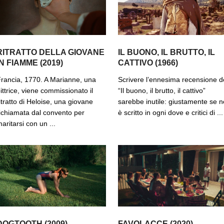
RITRATTO DELLA GIOVANE
IL BUONO, IL BRUTTO, IL
IN FIAMME (2019)
CATTIVO (1966)
rancia, 1770. A Marianne, una
Scrivere l’ennesima recensione d
ittrice, viene commissionato il
“Il buono, il brutto, il cattivo”
itratto di Heloise, una giovane
sarebbe inutile: giustamente se n
ichiamata dal convento per
è scritto in ogni dove e critici di ...
aritarsi con un ...
DOGTOOTH (2009)
FAVOLACCE (2020)