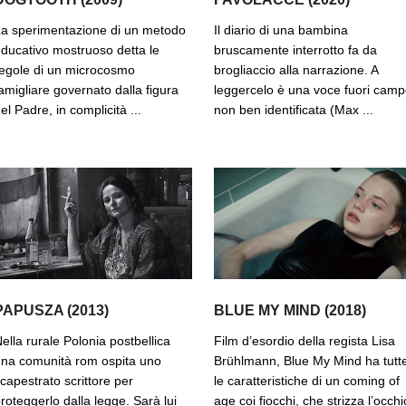
a sperimentazione di un metodo
Il diario di una bambina
ducativo mostruoso detta le
bruscamente interrotto fa da
egole di un microcosmo
brogliaccio alla narrazione. A
amigliare governato dalla figura
leggercelo è una voce fuori cam
el Padre, in complicità ...
non ben identificata (Max ...
PAPUSZA (2013)
BLUE MY MIND (2018)
ella rurale Polonia postbellica
Film d’esordio della regista Lisa
na comunità rom ospita uno
Brühlmann, Blue My Mind ha tutt
capestrato scrittore per
le caratteristiche di un coming of
roteggerlo dalla legge. Sarà lui
age coi fiocchi, che strizza l’occhi