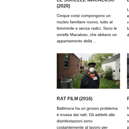
(2020)
L
Cinque corpi compongono un
e
nucleo familiare nuovo, tutto al
r
femminile e senza radici. Sono le
f
sorelle Macaluso, che abitano un
d
appartamento della ...
RAT FILM (2016)
Baltimora ha un grosso problema:
N
è invasa dai ratti. Gli addetti alle
u
disinfestazioni sono
s
costantemente al lavoro per
p