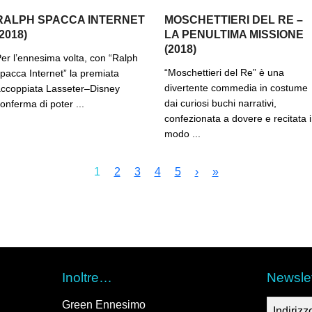
RALPH SPACCA INTERNET
MOSCHETTIERI DEL RE –
(2018)
LA PENULTIMA MISSIONE
(2018)
er l’ennesima volta, con “Ralph
“Moschettieri del Re” è una
pacca Internet” la premiata
divertente commedia in costume
ccoppiata Lasseter–Disney
dai curiosi buchi narrativi,
onferma di poter ...
confezionata a dovere e recitata 
modo ...
1
2
3
4
5
›
»
Inoltre…
Newslet
Green Ennesimo