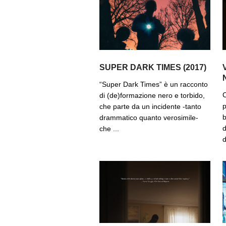
SUPER DARK TIMES (2017)
“Super Dark Times” è un racconto
C
di (de)formazione nero e torbido,
p
che parte da un incidente -tanto
b
drammatico quanto verosimile-
d
che ...
d