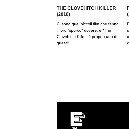
THE CLOVEHITCH KILLER
(2018)
Ci sono quei piccoli film che fanno
P
il loro “sporco” dovere, e “The
s
Clovehitch Killer” è proprio uno di
a
questi: ...
c