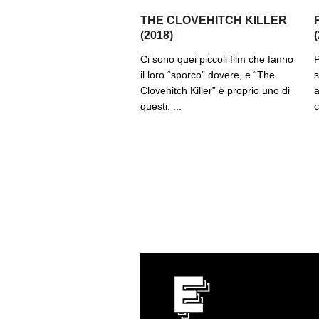
THE CLOVEHITCH KILLER
(2018)
Ci sono quei piccoli film che fanno
P
il loro “sporco” dovere, e “The
s
Clovehitch Killer” è proprio uno di
a
questi: ...
c