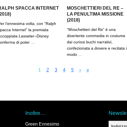
RALPH SPACCA INTERNET
MOSCHETTIERI DEL RE –
(2018)
LA PENULTIMA MISSIONE
(2018)
er l’ennesima volta, con “Ralph
“Moschettieri del Re” è una
pacca Internet” la premiata
divertente commedia in costume
ccoppiata Lasseter–Disney
dai curiosi buchi narrativi,
onferma di poter ...
confezionata a dovere e recitata 
modo ...
1
2
3
4
5
›
»
Inoltre…
Newslet
Green Ennesimo