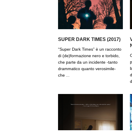
SUPER DARK TIMES (2017)
“Super Dark Times” è un racconto
C
di (de)formazione nero e torbido,
p
che parte da un incidente -tanto
b
drammatico quanto verosimile-
d
che ...
d