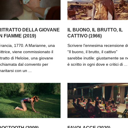
RITRATTO DELLA GIOVANE
IL BUONO, IL BRUTTO, IL
IN FIAMME (2019)
CATTIVO (1966)
rancia, 1770. A Marianne, una
Scrivere l’ennesima recensione d
ittrice, viene commissionato il
“Il buono, il brutto, il cattivo”
itratto di Heloise, una giovane
sarebbe inutile: giustamente se n
ichiamata dal convento per
è scritto in ogni dove e critici di ...
aritarsi con un ...
DOGTOOTH (2009)
FAVOLACCE (2020)