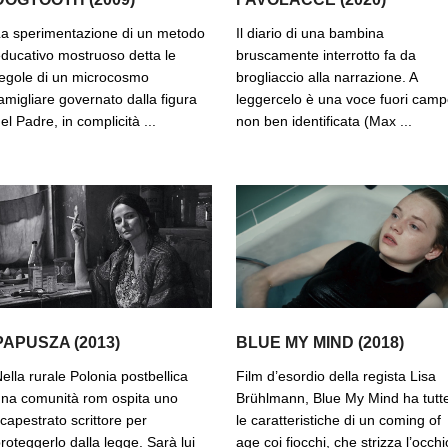
a sperimentazione di un metodo
Il diario di una bambina
ducativo mostruoso detta le
bruscamente interrotto fa da
egole di un microcosmo
brogliaccio alla narrazione. A
amigliare governato dalla figura
leggercelo è una voce fuori cam
el Padre, in complicità ...
non ben identificata (Max ...
PAPUSZA (2013)
BLUE MY MIND (2018)
ella rurale Polonia postbellica
Film d’esordio della regista Lisa
na comunità rom ospita uno
Brühlmann, Blue My Mind ha tutt
capestrato scrittore per
le caratteristiche di un coming of
roteggerlo dalla legge. Sarà lui
age coi fiocchi, che strizza l’occhi