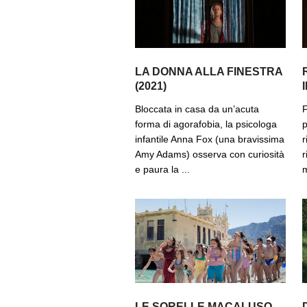
LA DONNA ALLA FINESTRA
(2021)
Bloccata in casa da un’acuta
F
forma di agorafobia, la psicologa
p
infantile Anna Fox (una bravissima
r
Amy Adams) osserva con curiosità
r
e paura la ...
m
LE SORELLE MACALUSO