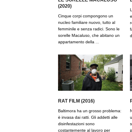
(2020)
L
Cinque corpi compongono un
e
nucleo familiare nuovo, tutto al
r
femminile e senza radici. Sono le
f
sorelle Macaluso, che abitano un
d
appartamento della ...
RAT FILM (2016)
Baltimora ha un grosso problema:
N
è invasa dai ratti. Gli addetti alle
u
disinfestazioni sono
s
costantemente al lavoro per
p