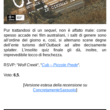
Pur trattandosi di un
sequel
, non è affatto male: come
spesso accade nei film australiani, i salti di genere sono
all’ordine del giorno e, così, si alternano scene degne
dell’ente turismo dell’
Outback
ad altre decisamente
splatter
. L’insolito quiz finale gli dà, inoltre, un
imprevedibile tocco di freschezza.
RSVP: “
Wolf Creek
“, “
Cub – Piccole Prede
“.
Voto:
6,5
.
Wolf Creek 2
[
Versione estesa della recensione su
ConcretamenteSassuolo
]