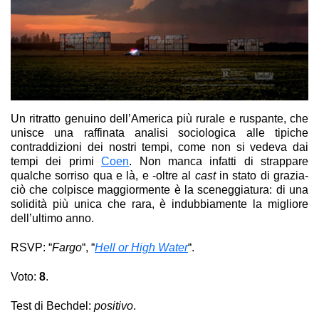
Un ritratto genuino dell’America più rurale e ruspante, che
unisce una raffinata analisi sociologica alle tipiche
contraddizioni dei nostri tempi, come non si vedeva dai
tempi dei primi
Coen
. Non manca infatti di strappare
qualche sorriso qua e là, e -oltre al
cast
in stato di grazia-
ciò che colpisce maggiormente è la sceneggiatura: di una
solidità più unica che rara, è indubbiamente la migliore
dell’ultimo anno.
RSVP: “
Fargo
“, “
Hell or High Water
“.
Voto:
8
.
Tre manifesti a Ebbing, Missouri
Test di Bechdel:
positivo
.