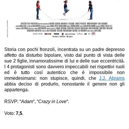
Storia con pochi fronzoli, incentrata su un padre depresso
affetto da disturbo bipolare, visto dal punto di vista delle
sue 2 figlie, innamoratissime di lui e delle sue eccentricità.
I 4 protagonisti sono davvero impeccabili nei rispettivi ruoli
ed è tutto così autentico che è impossibile non
immedesimarsi: non stupisce, quindi, che
J.J. Abrams
abbia deciso di produrlo, nonostante il genere non gli
appartenga.
RSVP: “
Adam
“, “
Crazy in Love
“.
Voto:
7,5
.
Teneramente folle