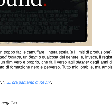
n troppo facile camuffare l’intera storia (e i limiti di produzione)
ound footage
, un
8mm
o qualcosa del genere; e, invece, il regis
un film vero e proprio, che fa il verso agli
slasher
degli anni d
to di formazione nero e perverso. Tutto migliorabile, ma ampi
“, “
…E ora parliamo di Kevin
“.
d
:
negativo
.