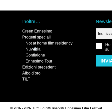
Inoltre…
Newslet
Green Ennesimo
Progetti speciali
Not at home film residency
Ho l
Nuv
la
sul
Gonfialone
INVI
Ennesimo Tour
Edizioni precedenti
Albo d’oro
TILT
© 2016 - 2026. Tutti i diritti riservati Ennesimo Film Festival