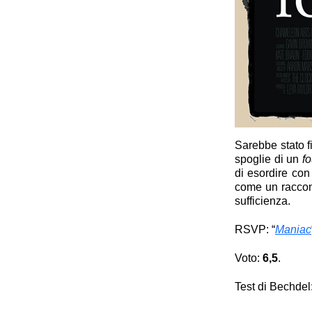
Sarebbe stato fi
spoglie di un
f
di esordire con 
come un raccon
sufficienza.
RSVP: “
Maniac
Voto:
6,5
.
Foun
Test di Bechdel