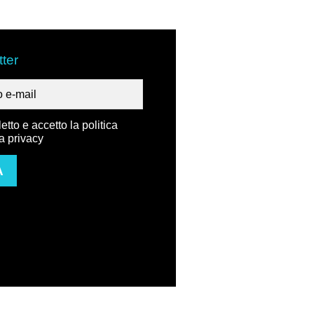
ter
etto e accetto la politica
la privacy
A