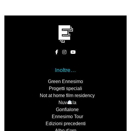
Inoltre…
Green Ennesimo
Progetti speciali
Not at home film residency
Nuv
la
Gonfialone
Ennesimo Tour
Edizioni precedenti
Albo d’oro