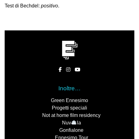
Test di Bechdel:
positivo
.
Inoltre…
Green Ennesimo
Progetti speciali
Not at home film residency
Nuv
la
Gonfialone
Ennesimo Tour