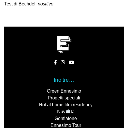
Test di Bechdel:
positivo
.
Inoltre…
Green Ennesimo
Progetti speciali
Not at home film residency
Nuv
la
Gonfialone
Ennesimo Tour