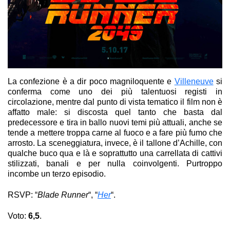
La confezione è a dir poco magniloquente e
Villeneuve
si
conferma come uno dei più talentuosi registi in
circolazione, mentre dal punto di vista tematico il film non è
affatto male: si discosta quel tanto che basta dal
predecessore e tira in ballo nuovi temi più attuali, anche se
tende a mettere troppa carne al fuoco e a fare più fumo che
arrosto. La sceneggiatura, invece, è il tallone d’Achille, con
qualche buco qua e là e soprattutto una carrellata di cattivi
stilizzati, banali e per nulla coinvolgenti. Purtroppo
incombe un terzo episodio.
RSVP: “
Blade Runner
“, “
Her
“.
Voto:
6,5
.
Blade Runner 2049